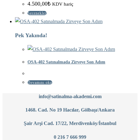
4.500,00
₺
KDV hariç
var.
Seçenekler
Seçenekler
ürün
sayfasından
Pek Yakında!
seçilebilir
OSA-402 Satınalmada Zirveye Son Adım
Devamını oku
info@satinalma-akademi.com
1468. Cad. No 19 Hacılar, Gölbaşı/Ankara
Şair Arşi Cad. 17/22, Merdivenköy/İstanbul
0 216 7 666 999