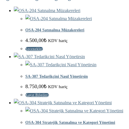
Müzakerelere
Bütünsel
Bakış
adet
OSA-204 Satınalma Müzakereleri
4.500,00
₺
KDV hariç
Seçenekler
SA-307 Tedarikçini Nasıl Yönetirsin
8.750,00
₺
KDV hariç
Bu
Kayıt Bilgileri
ürünün
birden
fazla
OSA-304 Stratejik Satınalma ve Kategori Yönetimi
varyasyonu